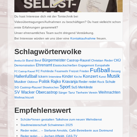
Du hast Interesse dich mit der Tontechnik bei
Videoübertragungen/Aufnahmen zu beschäftigen? Du hast vielleicht schon
erste Erfahrungen gesammelt?
Unser ehrenamtliches Team sucht dringend Verstärkung.
Bei Interesse würden wir uns über eine
Kontaktaufnahme
freuen.
Schlagwörterwolke
Bürgermeister
Castrop-Rauxel
CKÜ
Band
Christian Reder
Beruf
Annika Gil
Ehrenamt
Demonstration
Eisstockschießen
Engagement
Europahalle
Fußball
FC Frohlinde
Feuerwehr
Freizeit
Frieden
Gesang
FC Castrop-Rauxel
Musik
Konzert
Hallenfußball
Kinder
Ickern
Interview
Kirche
Kunst
Politik
Rajko Kravanja
Musiker
Reder redet
Schule
Rock
Oldtimer
Sport
SuS Merklinde
SG Castrop-Rauxel
Showkochen
SV Wacker Obercastrop
Weihnachten
Tanz
Tierheim
Verein
Sänger
Weihnachtszelt
Empfehlenswert
Schüler*innen gestalten Talkshow zum neuen Wehrdienst
Stadtmeisterschaft Schwimmen 2025
Reder redet… – Stefanie Arnolds, Café-Betreiberin aus Dortmund
Reder redet… – Jochen Affeldt, CAS-TV