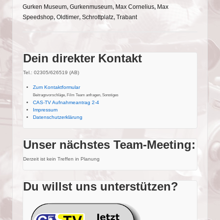
Gurken Museum
,
Gurkenmuseum
,
Max Cornelius
,
Max
Speedshop
,
Oldtimer
,
Schrottplatz
,
Trabant
Dein direkter Kontakt
Tel.: 02305/626519 (AB)
Zum Kontaktformular
Beitragsvorschläge, Film Team anfragen, Sonstiges
CAS-TV Aufnahmeantrag 2-4
Impressum
Datenschutzerklärung
Unser nächstes Team-Meeting:
Derzeit ist kein Treffen in Planung
Du willst uns unterstützen?