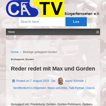
Suche
nach:
≡
Home
Home
›
Beiträge getagged Gorden
Schlagwort:
Gorden
Reder redet mit Max und Gorden
Posted on
7. August 2025
by
Harry Schmidt
Veröffentlicht in
Allgemein
,
News und Infos
,
Talk-Format
,
Videos
Getagged mit:
Friedeburg
,
Gorden
,
Gorden Pohlmann
,
Gurken
,