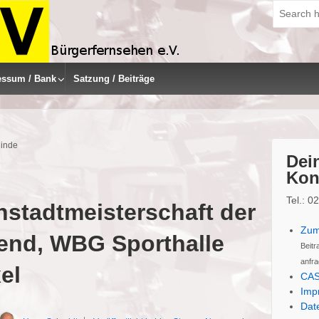
Suche
nach:
essum / Bank
Satzung / Beiträge
linde
Dein
Kon
Tel.: 
nstadtmeisterschaft der
Zum
end, WBG Sporthalle
Beitr
anfra
el
CAS
Imp
Dat