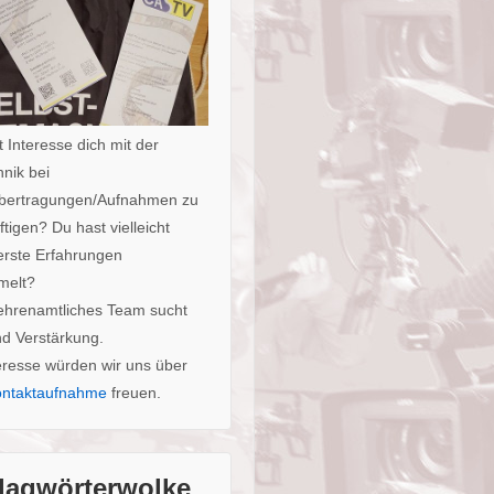
 Interesse dich mit der
nik bei
bertragungen/Aufnahmen zu
tigen? Du hast vielleicht
erste Erfahrungen
melt?
ehrenamtliches Team sucht
nd Verstärkung.
eresse würden wir uns über
ntaktaufnahme
freuen.
lagwörterwolke