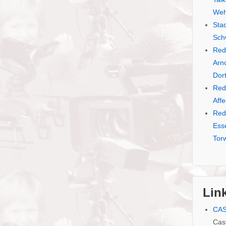
Weh
Sta
Sch
Red
Arno
Dor
Red
Aff
Red
Ess
Tor
Lin
CA
Cas