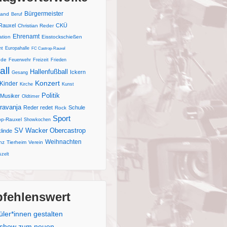
Bürgermeister
and
Beruf
Rauxel
CKÜ
Christian Reder
Ehrenamt
ation
Eisstockschießen
nt
Europahalle
FC Castrop-Rauxel
nde
Feuerwehr
Freizeit
Frieden
all
Hallenfußball
Ickern
Gesang
Konzert
Kinder
Kirche
Kunst
Politik
Musiker
Oldtimer
ravanja
Reder redet
Schule
Rock
Sport
op-Rauxel
Showkochen
SV Wacker Obercastrop
linde
Weihnachten
nz
Tierheim
Verein
zelt
fehlenswert
üler*innen gestalten
kshow zum neuen