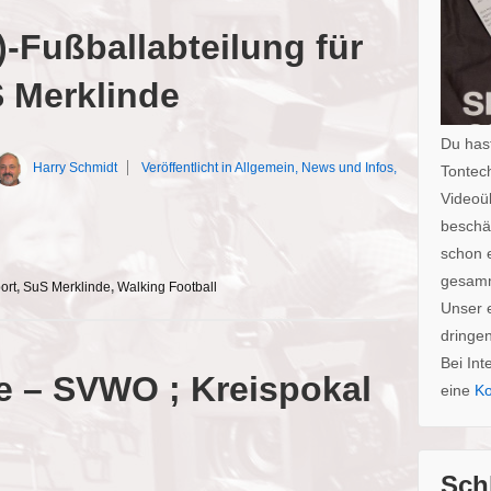
-Fußballabteilung für
 Merklinde
Du hast
Harry Schmidt
Veröffentlicht in
Allgemein
,
News und Infos
,
Tontech
Videoü
beschäf
schon 
gesam
ort
,
SuS Merklinde
,
Walking Football
Unser 
dringe
Bei Int
e – SVWO ; Kreispokal
eine
Ko
Sch