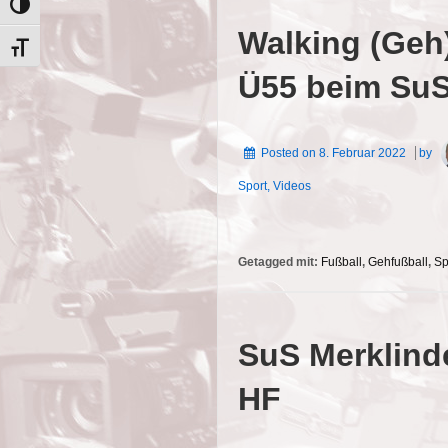
Umschalten auf hohe Kontraste
Walking (Geh)
Schrift vergrößern
Ü55 beim SuS
Posted on
8. Februar 2022
by
Sport
,
Videos
Getagged mit:
Fußball
,
Gehfußball
,
Sp
SuS Merklind
HF