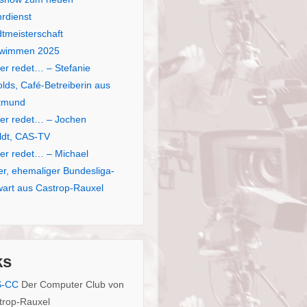
rdienst
dtmeisterschaft
wimmen 2025
er redet… – Stefanie
lds, Café-Betreiberin aus
tmund
er redet… – Jochen
eldt, CAS-TV
er redet… – Michael
er, ehemaliger Bundesliga-
wart aus Castrop-Rauxel
ks
S-CC
Der Computer Club von
trop-Rauxel