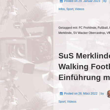
Posted on
29. Januar 2023
by
Infos
,
Sport
,
Videos
Getagged mit:
FC Frohlinde
,
Fußball
,
Merklinde
,
SV Wacker Obercastrop
,
Vf
SuS Merklind
Walking Footb
Einführung mi
Posted on
26. März 2022
by
Sport
,
Videos