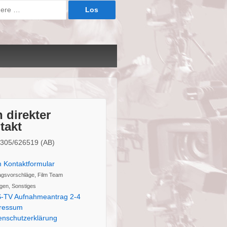
 direkter
takt
02305/626519 (AB)
 Kontaktformular
agsvorschläge, Film Team
gen, Sonstiges
-TV Aufnahmeantrag 2-4
ressum
enschutzerklärung