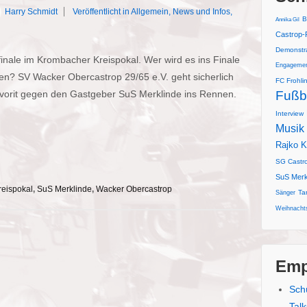
Harry Schmidt
Veröffentlicht in
Allgemein
,
News und Infos
,
B
Annika Gil
Castrop-
Demonstr
inale im Krombacher Kreispokal. Wer wird es ins Finale
Engageme
en? SV Wacker Obercastrop 29/65 e.V. geht sicherlich
FC Frohli
avorit gegen den Gastgeber SuS Merklinde ins Rennen.
Fußb
Interview
Musik
Rajko K
SG Castr
SuS Merk
eispokal
,
SuS Merklinde
,
Wacker Obercastrop
Ta
Sänger
Weihnachts
Emp
Sch
Tal