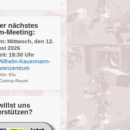
er nächstes
m-Meeting:
m: Mittwoch, den 12.
st 2026
it: 18:30 Uhr
Wilhelm-Kauermann-
orenzentrum
fstr. 83a
Castrop-Rauxel
willst uns
erstützen?