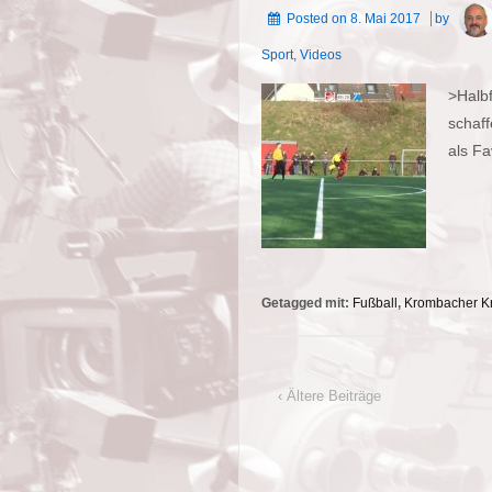
Posted on
8. Mai 2017
by
Sport
,
Videos
>Halbf
schaff
als F
Getagged mit:
Fußball
,
Krombacher Kr
‹ Ältere Beiträge