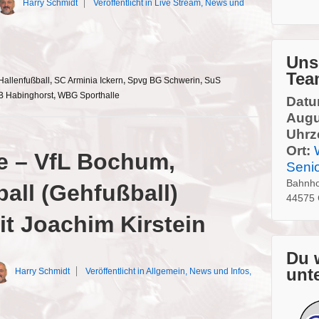
Harry Schmidt
Veröffentlicht in
Live Stream
,
News und
Uns
Tea
Hallenfußball
,
SC Arminia Ickern
,
Spvg BG Schwerin
,
SuS
B Habinghorst
,
WBG Sporthalle
Datu
Augu
Uhrze
Ort:
e – VfL Bochum,
Seni
Bahnho
all (Gehfußball)
44575 
t Joachim Kirstein
Du 
unt
Harry Schmidt
Veröffentlicht in
Allgemein
,
News und Infos
,