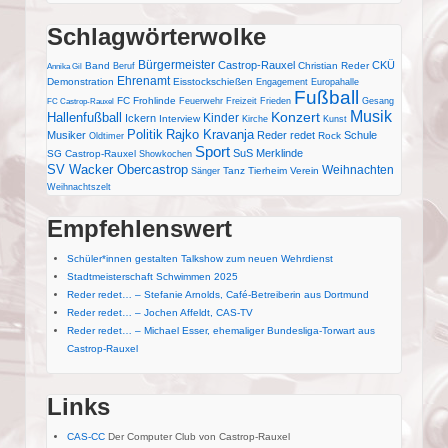
Schlagwörterwolke
Bürgermeister
Castrop-Rauxel
CKÜ
Band
Christian Reder
Beruf
Annika Gil
Ehrenamt
Demonstration
Eisstockschießen
Engagement
Europahalle
Fußball
FC Frohlinde
Feuerwehr
Freizeit
Frieden
Gesang
FC Castrop-Rauxel
Musik
Konzert
Hallenfußball
Kinder
Ickern
Interview
Kirche
Kunst
Politik
Rajko Kravanja
Musiker
Reder redet
Schule
Rock
Oldtimer
Sport
SuS Merklinde
SG Castrop-Rauxel
Showkochen
SV Wacker Obercastrop
Weihnachten
Tanz
Tierheim
Verein
Sänger
Weihnachtszelt
Empfehlenswert
Schüler*innen gestalten Talkshow zum neuen Wehrdienst
Stadtmeisterschaft Schwimmen 2025
Reder redet… – Stefanie Arnolds, Café-Betreiberin aus Dortmund
Reder redet… – Jochen Affeldt, CAS-TV
Reder redet… – Michael Esser, ehemaliger Bundesliga-Torwart aus
Castrop-Rauxel
Links
CAS-CC
Der Computer Club von Castrop-Rauxel