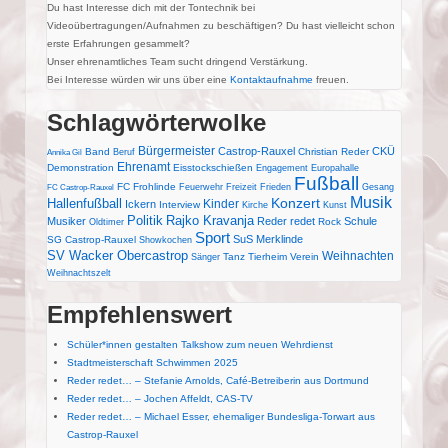
Du hast Interesse dich mit der Tontechnik bei
Videoübertragungen/Aufnahmen zu beschäftigen? Du hast vielleicht schon
erste Erfahrungen gesammelt?
Unser ehrenamtliches Team sucht dringend Verstärkung.
Bei Interesse würden wir uns über eine
Kontaktaufnahme
freuen.
Schlagwörterwolke
Bürgermeister
Castrop-Rauxel
CKÜ
Band
Christian Reder
Beruf
Annika Gil
Ehrenamt
Demonstration
Eisstockschießen
Engagement
Europahalle
Fußball
FC Frohlinde
Feuerwehr
Freizeit
Frieden
Gesang
FC Castrop-Rauxel
Musik
Konzert
Hallenfußball
Kinder
Ickern
Interview
Kirche
Kunst
Politik
Rajko Kravanja
Musiker
Reder redet
Schule
Rock
Oldtimer
Sport
SuS Merklinde
SG Castrop-Rauxel
Showkochen
SV Wacker Obercastrop
Weihnachten
Tanz
Tierheim
Verein
Sänger
Weihnachtszelt
Empfehlenswert
Schüler*innen gestalten Talkshow zum neuen Wehrdienst
Stadtmeisterschaft Schwimmen 2025
Reder redet… – Stefanie Arnolds, Café-Betreiberin aus Dortmund
Reder redet… – Jochen Affeldt, CAS-TV
Reder redet… – Michael Esser, ehemaliger Bundesliga-Torwart aus
Castrop-Rauxel