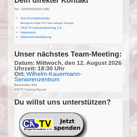
Dein direkter Kontakt
Tel.: 02305/626519 (AB)
Zum Kontaktformular
Beitragsvorschläge, Film Team anfragen, Sonstiges
CAS-TV Aufnahmeantrag 2-4
Impressum
Datenschutzerklärung
Unser nächstes Team-Meeting:
Datum: Mittwoch, den 12. August 2026
Uhrzeit: 18:30 Uhr
Ort:
Wilhelm-Kauermann-
Seniorenzentrum
Bahnhofstr. 83a
44575 Castrop-Rauxel
Du willst uns unterstützen?