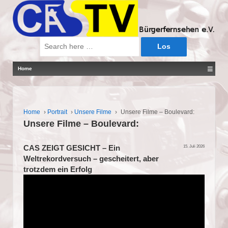
Suche
nach:
≡
Home
Home
›
Portrait
›
Unsere Filme
›
Unsere Filme – Boulevard:
Unsere Filme – Boulevard:
CAS ZEIGT GESICHT – Ein
15. Juli 2026
Weltrekordversuch – gescheitert, aber
trotzdem ein Erfolg