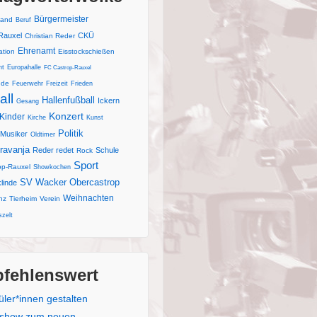
Bürgermeister
and
Beruf
Rauxel
CKÜ
Christian Reder
Ehrenamt
ation
Eisstockschießen
nt
Europahalle
FC Castrop-Rauxel
nde
Feuerwehr
Freizeit
Frieden
all
Hallenfußball
Ickern
Gesang
Konzert
Kinder
Kirche
Kunst
Politik
Musiker
Oldtimer
ravanja
Reder redet
Schule
Rock
Sport
op-Rauxel
Showkochen
SV Wacker Obercastrop
linde
Weihnachten
nz
Tierheim
Verein
zelt
fehlenswert
üler*innen gestalten
kshow zum neuen