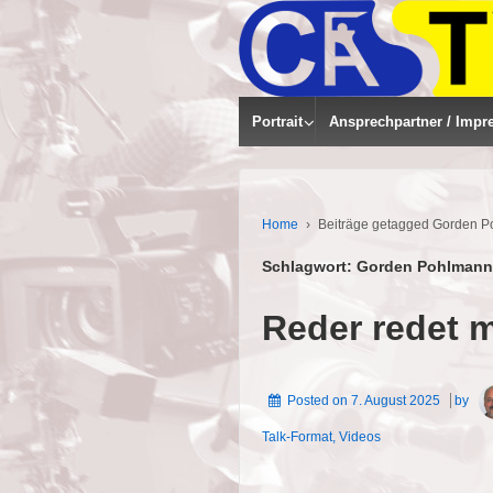
Portrait
Ansprechpartner / Impr
Home
›
Beiträge getagged Gorden 
Schlagwort:
Gorden Pohlmann
Reder redet 
Posted on
7. August 2025
by
Talk-Format
,
Videos