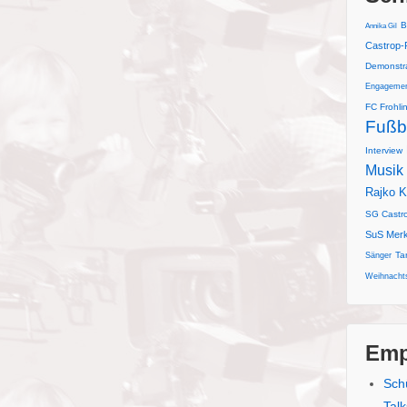
B
Annika Gil
Castrop-
Demonstr
Engageme
FC Frohli
Fußb
Interview
Musik
Rajko K
SG Castr
SuS Merk
Ta
Sänger
Weihnachts
Emp
Sch
Tal