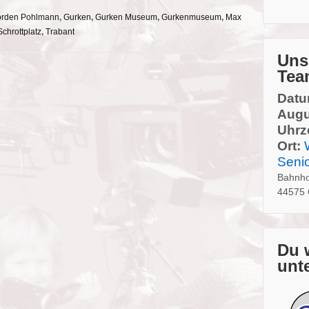
rden Pohlmann
,
Gurken
,
Gurken Museum
,
Gurkenmuseum
,
Max
Schrottplatz
,
Trabant
Uns
Tea
Datu
Augu
Uhrze
Ort:
Seni
Bahnho
44575 
Du 
unt