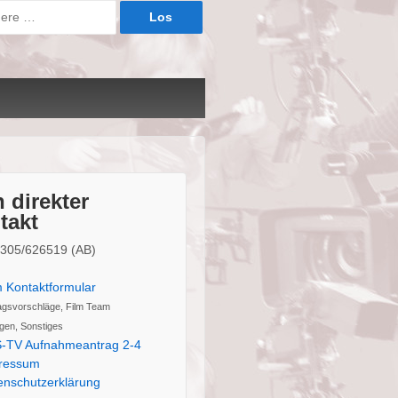
 direkter
takt
02305/626519 (AB)
 Kontaktformular
agsvorschläge, Film Team
gen, Sonstiges
-TV Aufnahmeantrag 2-4
ressum
enschutzerklärung