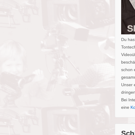
Du hast
Tontech
Videoü
beschäf
schon 
gesam
Unser 
dringe
Bei Int
eine
Ko
Sch