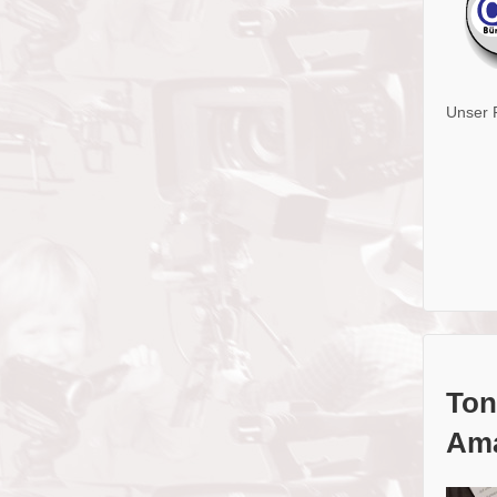
Unser 
Ton
Ama