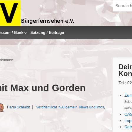
Suche
nach:
essum / Bank
Satzung / Beiträge
Pohlmann
Dein
Kon
Tel.: 
mit Max und Gorden
Zum
Beitr
Harry Schmidt
Veröffentlicht in
Allgemein
,
News und Infos
,
anfra
CAS
Imp
Dat