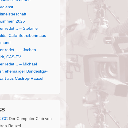
rdienst
dtmeisterschaft
wimmen 2025
er redet… – Stefanie
lds, Café-Betreiberin aus
tmund
er redet… – Jochen
eldt, CAS-TV
er redet… – Michael
er, ehemaliger Bundesliga-
wart aus Castrop-Rauxel
ks
S-CC
Der Computer Club von
trop-Rauxel