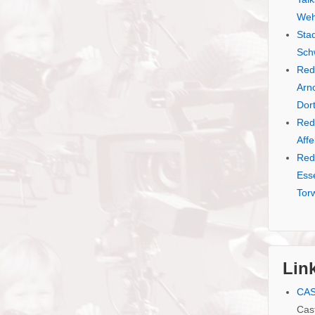
Weh
Sta
Sch
Red
Arno
Dor
Red
Aff
Red
Ess
Tor
Lin
CA
Cas