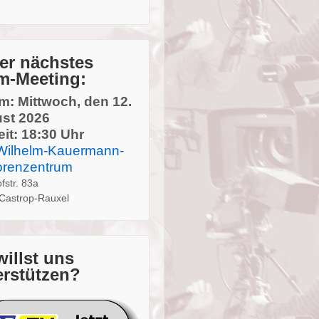
er nächstes
m-Meeting:
m: Mittwoch, den 12.
st 2026
it: 18:30 Uhr
Wilhelm-Kauermann-
orenzentrum
fstr. 83a
Castrop-Rauxel
willst uns
erstützen?