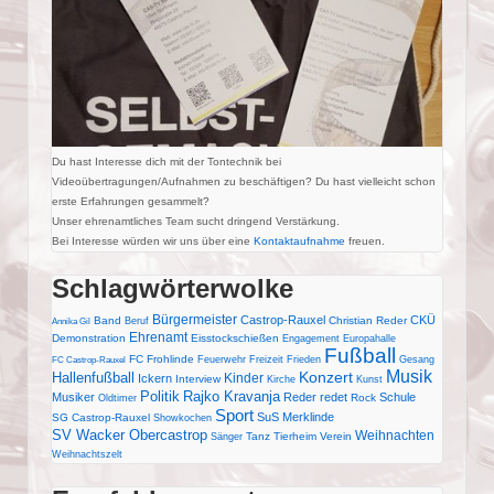
Du hast Interesse dich mit der Tontechnik bei
Videoübertragungen/Aufnahmen zu beschäftigen? Du hast vielleicht schon
erste Erfahrungen gesammelt?
Unser ehrenamtliches Team sucht dringend Verstärkung.
Bei Interesse würden wir uns über eine
Kontaktaufnahme
freuen.
Schlagwörterwolke
Bürgermeister
Castrop-Rauxel
CKÜ
Band
Christian Reder
Beruf
Annika Gil
Ehrenamt
Demonstration
Eisstockschießen
Engagement
Europahalle
Fußball
FC Frohlinde
Feuerwehr
Freizeit
Frieden
Gesang
FC Castrop-Rauxel
Musik
Konzert
Hallenfußball
Kinder
Ickern
Interview
Kirche
Kunst
Politik
Rajko Kravanja
Musiker
Reder redet
Schule
Rock
Oldtimer
Sport
SuS Merklinde
SG Castrop-Rauxel
Showkochen
SV Wacker Obercastrop
Weihnachten
Tanz
Tierheim
Verein
Sänger
Weihnachtszelt