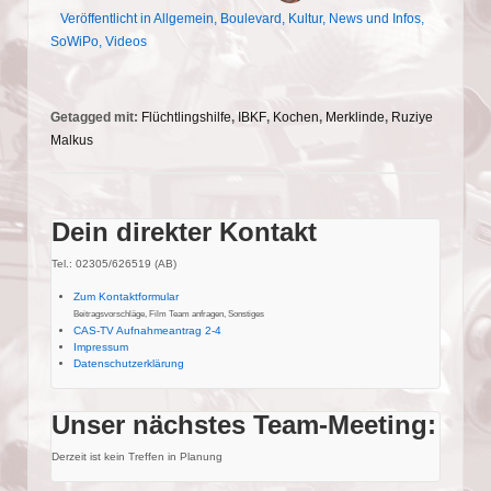
Veröffentlicht in
Allgemein
,
Boulevard
,
Kultur
,
News und Infos
,
SoWiPo
,
Videos
Getagged mit:
Flüchtlingshilfe
,
IBKF
,
Kochen
,
Merklinde
,
Ruziye
Malkus
Dein direkter Kontakt
Tel.: 02305/626519 (AB)
Zum Kontaktformular
Beitragsvorschläge, Film Team anfragen, Sonstiges
CAS-TV Aufnahmeantrag 2-4
Impressum
Datenschutzerklärung
Unser nächstes Team-Meeting:
Derzeit ist kein Treffen in Planung