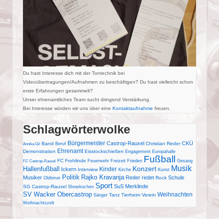
Du hast Interesse dich mit der Tontechnik bei
Videoübertragungen/Aufnahmen zu beschäftigen? Du hast vielleicht schon
erste Erfahrungen gesammelt?
Unser ehrenamtliches Team sucht dringend Verstärkung.
Bei Interesse würden wir uns über eine
Kontaktaufnahme
freuen.
Schlagwörterwolke
Bürgermeister
Castrop-Rauxel
CKÜ
Band
Christian Reder
Beruf
Annika Gil
Ehrenamt
Demonstration
Eisstockschießen
Engagement
Europahalle
Fußball
FC Frohlinde
Feuerwehr
Freizeit
Frieden
Gesang
FC Castrop-Rauxel
Musik
Konzert
Hallenfußball
Kinder
Ickern
Interview
Kirche
Kunst
Politik
Rajko Kravanja
Musiker
Reder redet
Schule
Rock
Oldtimer
Sport
SuS Merklinde
SG Castrop-Rauxel
Showkochen
SV Wacker Obercastrop
Weihnachten
Tanz
Tierheim
Verein
Sänger
Weihnachtszelt