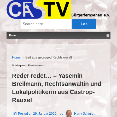
Suche
nach:
≡
Home
Home
›
Beiträge getagged Rechtsanwalt
Schlagwort:
Rechtsanwalt
Reder redet… – Yasemin
Breilmann, Rechtsanwältin und
Lokalpolitikerin aus Castrop-
Rauxel
Posted on
29. Januar 2025
by
Harry Schmidt