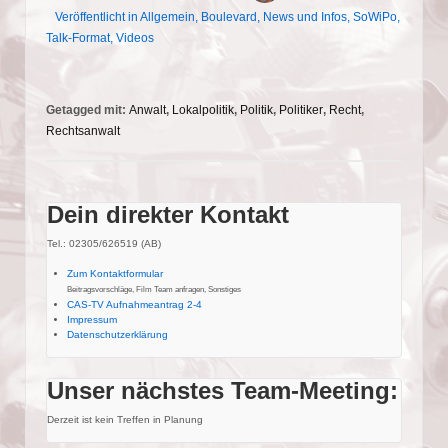
Veröffentlicht in
Allgemein
,
Boulevard
,
News und Infos
,
SoWiPo
,
Talk-Format
,
Videos
Getagged mit:
Anwalt
,
Lokalpolitik
,
Politik
,
Politiker
,
Recht
,
Rechtsanwalt
Dein direkter Kontakt
Tel.: 02305/626519 (AB)
Zum Kontaktformular
Beitragsvorschläge, Film Team anfragen, Sonstiges
CAS-TV Aufnahmeantrag 2-4
Impressum
Datenschutzerklärung
Unser nächstes Team-Meeting:
Derzeit ist kein Treffen in Planung