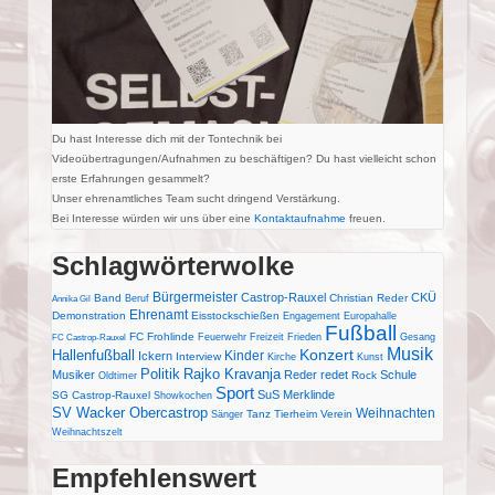
Du hast Interesse dich mit der Tontechnik bei
Videoübertragungen/Aufnahmen zu beschäftigen? Du hast vielleicht schon
erste Erfahrungen gesammelt?
Unser ehrenamtliches Team sucht dringend Verstärkung.
Bei Interesse würden wir uns über eine
Kontaktaufnahme
freuen.
Schlagwörterwolke
Bürgermeister
Castrop-Rauxel
CKÜ
Band
Christian Reder
Beruf
Annika Gil
Ehrenamt
Demonstration
Eisstockschießen
Engagement
Europahalle
Fußball
FC Frohlinde
Feuerwehr
Freizeit
Frieden
Gesang
FC Castrop-Rauxel
Musik
Konzert
Hallenfußball
Kinder
Ickern
Interview
Kirche
Kunst
Politik
Rajko Kravanja
Musiker
Reder redet
Schule
Rock
Oldtimer
Sport
SuS Merklinde
SG Castrop-Rauxel
Showkochen
SV Wacker Obercastrop
Weihnachten
Tanz
Tierheim
Verein
Sänger
Weihnachtszelt
Empfehlenswert