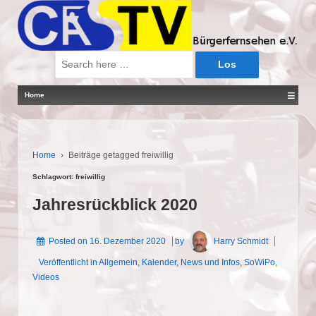
Suche
nach:
≡
Home
Home
›
Beiträge getagged freiwillig
Schlagwort:
freiwillig
Jahresrückblick 2020
Posted on
16. Dezember 2020
by
Harry Schmidt
Veröffentlicht in
Allgemein
,
Kalender
,
News und Infos
,
SoWiPo
,
Videos