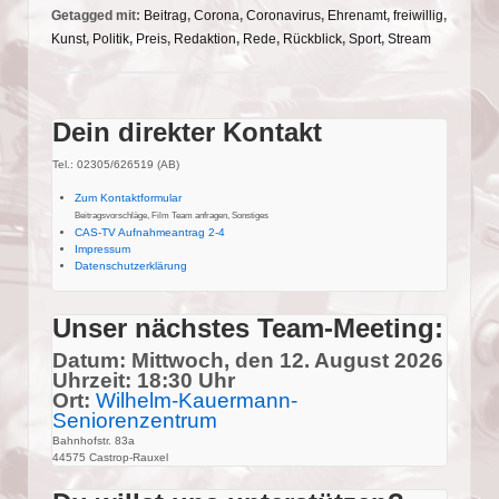
Getagged mit:
Beitrag
,
Corona
,
Coronavirus
,
Ehrenamt
,
freiwillig
,
Kunst
,
Politik
,
Preis
,
Redaktion
,
Rede
,
Rückblick
,
Sport
,
Stream
Dein direkter Kontakt
Tel.: 02305/626519 (AB)
Zum Kontaktformular
Beitragsvorschläge, Film Team anfragen, Sonstiges
CAS-TV Aufnahmeantrag 2-4
Impressum
Datenschutzerklärung
Unser nächstes Team-Meeting:
Datum: Mittwoch, den 12. August 2026
Uhrzeit: 18:30 Uhr
Ort:
Wilhelm-Kauermann-
Seniorenzentrum
Bahnhofstr. 83a
44575 Castrop-Rauxel