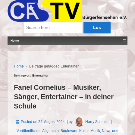
Suche
nach:
≡
Home
Home
›
Beiträge getagged Entertainer
Schlagwort:
Entertainer
Fanel Cornelius – Musiker,
Sänger, Entertainer – in deiner
Schule
Posted on
24. August 2024
by
Harry Schmidt
Veröffentlicht in
Allgemein
,
Boulevard
,
Kultur
,
Musik
,
News und