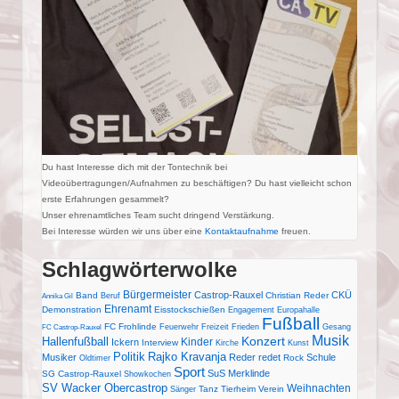
Du hast Interesse dich mit der Tontechnik bei
Videoübertragungen/Aufnahmen zu beschäftigen? Du hast vielleicht schon
erste Erfahrungen gesammelt?
Unser ehrenamtliches Team sucht dringend Verstärkung.
Bei Interesse würden wir uns über eine
Kontaktaufnahme
freuen.
Schlagwörterwolke
Bürgermeister
Castrop-Rauxel
CKÜ
Band
Christian Reder
Beruf
Annika Gil
Ehrenamt
Demonstration
Eisstockschießen
Engagement
Europahalle
Fußball
FC Frohlinde
Feuerwehr
Freizeit
Frieden
Gesang
FC Castrop-Rauxel
Musik
Konzert
Hallenfußball
Kinder
Ickern
Interview
Kirche
Kunst
Politik
Rajko Kravanja
Musiker
Reder redet
Schule
Rock
Oldtimer
Sport
SuS Merklinde
SG Castrop-Rauxel
Showkochen
SV Wacker Obercastrop
Weihnachten
Tanz
Tierheim
Verein
Sänger