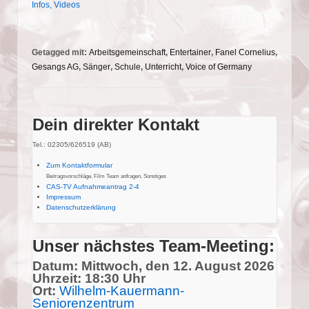
Infos
,
Videos
Getagged mit:
Arbeitsgemeinschaft
,
Entertainer
,
Fanel Cornelius
,
Gesangs AG
,
Sänger
,
Schule
,
Unterricht
,
Voice of Germany
Dein direkter Kontakt
Tel.: 02305/626519 (AB)
Zum Kontaktformular
Beitragsvorschläge, Film Team anfragen, Sonstiges
CAS-TV Aufnahmeantrag 2-4
Impressum
Datenschutzerklärung
Unser nächstes Team-Meeting:
Datum: Mittwoch, den 12. August 2026
Uhrzeit: 18:30 Uhr
Ort:
Wilhelm-Kauermann-
Seniorenzentrum