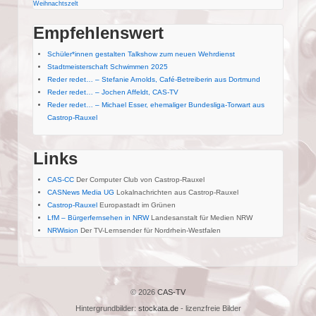
Weihnachtszelt
Empfehlenswert
Schüler*innen gestalten Talkshow zum neuen Wehrdienst
Stadtmeisterschaft Schwimmen 2025
Reder redet… – Stefanie Arnolds, Café-Betreiberin aus Dortmund
Reder redet… – Jochen Affeldt, CAS-TV
Reder redet… – Michael Esser, ehemaliger Bundesliga-Torwart aus
Castrop-Rauxel
Links
CAS-CC
Der Computer Club von Castrop-Rauxel
CASNews Media UG
Lokalnachrichten aus Castrop-Rauxel
Castrop-Rauxel
Europastadt im Grünen
LfM – Bürgerfernsehen in NRW
Landesanstalt für Medien NRW
NRWision
Der TV-Lernsender für Nordrhein-Westfalen
© 2026
CAS-TV
Hintergrundbilder:
stockata.de
- lizenzfreie Bilder