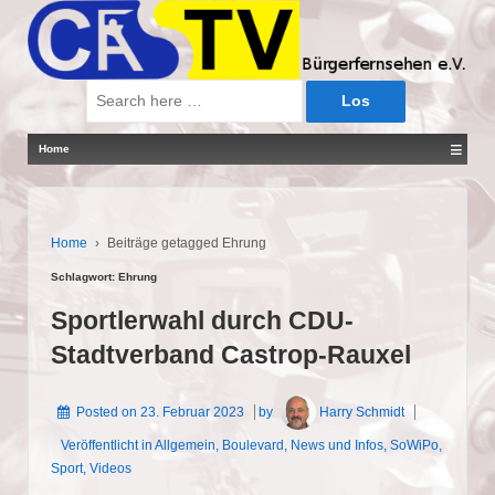
Suche
nach:
≡
Home
Home
›
Beiträge getagged Ehrung
Schlagwort:
Ehrung
Sportlerwahl durch CDU-
Stadtverband Castrop-Rauxel
Posted on
23. Februar 2023
by
Harry Schmidt
Veröffentlicht in
Allgemein
,
Boulevard
,
News und Infos
,
SoWiPo
,
Sport
,
Videos