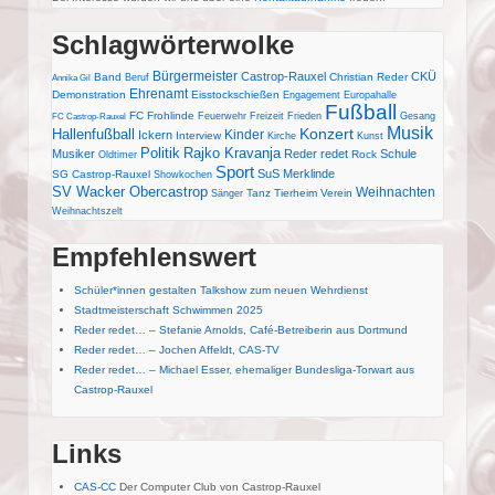
Schlagwörterwolke
Bürgermeister
Castrop-Rauxel
CKÜ
Band
Christian Reder
Beruf
Annika Gil
Ehrenamt
Demonstration
Eisstockschießen
Engagement
Europahalle
Fußball
FC Frohlinde
Feuerwehr
Freizeit
Frieden
Gesang
FC Castrop-Rauxel
Musik
Konzert
Hallenfußball
Kinder
Ickern
Interview
Kirche
Kunst
Politik
Rajko Kravanja
Musiker
Reder redet
Schule
Rock
Oldtimer
Sport
SuS Merklinde
SG Castrop-Rauxel
Showkochen
SV Wacker Obercastrop
Weihnachten
Tanz
Tierheim
Verein
Sänger
Weihnachtszelt
Empfehlenswert
Schüler*innen gestalten Talkshow zum neuen Wehrdienst
Stadtmeisterschaft Schwimmen 2025
Reder redet… – Stefanie Arnolds, Café-Betreiberin aus Dortmund
Reder redet… – Jochen Affeldt, CAS-TV
Reder redet… – Michael Esser, ehemaliger Bundesliga-Torwart aus
Castrop-Rauxel
Links
CAS-CC
Der Computer Club von Castrop-Rauxel