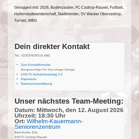
Getagged mit:
2026
,
Budenzauber
,
FC Castrop-Rauxel
,
Fußball
,
Hallenstadtmeisterschaft
,
Stadtmeister
,
SV Wacker Obercastrop
,
Turnier
,
WBG
Dein direkter Kontakt
Tel.: 02305/626519 (AB)
Zum Kontaktformular
Beitragsvorschläge, Film Team anfragen, Sonstiges
CAS-TV Aufnahmeantrag 2-4
Impressum
Datenschutzerklärung
Unser nächstes Team-Meeting:
Datum: Mittwoch, den 12. August 2026
Uhrzeit: 18:30 Uhr
Ort:
Wilhelm-Kauermann-
Seniorenzentrum
Bahnhofstr. 83a
44575 Castrop-Rauxel