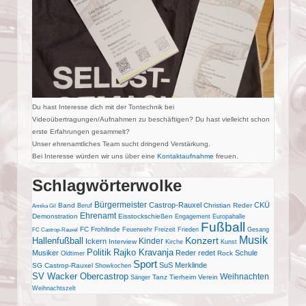
Du hast Interesse dich mit der Tontechnik bei
Videoübertragungen/Aufnahmen zu beschäftigen? Du hast vielleicht schon
erste Erfahrungen gesammelt?
Unser ehrenamtliches Team sucht dringend Verstärkung.
Bei Interesse würden wir uns über eine
Kontaktaufnahme
freuen.
Schlagwörterwolke
Bürgermeister
Castrop-Rauxel
CKÜ
Band
Christian Reder
Beruf
Annika Gil
Ehrenamt
Demonstration
Eisstockschießen
Engagement
Europahalle
Fußball
FC Frohlinde
Feuerwehr
Freizeit
Frieden
Gesang
FC Castrop-Rauxel
Musik
Konzert
Hallenfußball
Kinder
Ickern
Interview
Kirche
Kunst
Politik
Rajko Kravanja
Musiker
Reder redet
Schule
Rock
Oldtimer
Sport
SuS Merklinde
SG Castrop-Rauxel
Showkochen
SV Wacker Obercastrop
Weihnachten
Tanz
Tierheim
Verein
Sänger
Weihnachtszelt