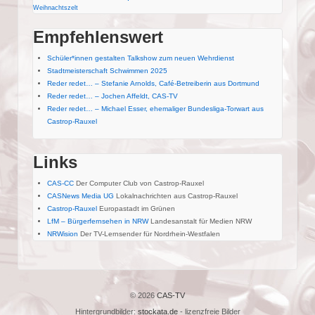
Weihnachtszelt
Empfehlenswert
Schüler*innen gestalten Talkshow zum neuen Wehrdienst
Stadtmeisterschaft Schwimmen 2025
Reder redet… – Stefanie Arnolds, Café-Betreiberin aus Dortmund
Reder redet… – Jochen Affeldt, CAS-TV
Reder redet… – Michael Esser, ehemaliger Bundesliga-Torwart aus
Castrop-Rauxel
Links
CAS-CC
Der Computer Club von Castrop-Rauxel
CASNews Media UG
Lokalnachrichten aus Castrop-Rauxel
Castrop-Rauxel
Europastadt im Grünen
LfM – Bürgerfernsehen in NRW
Landesanstalt für Medien NRW
NRWision
Der TV-Lernsender für Nordrhein-Westfalen
© 2026
CAS-TV
Hintergrundbilder:
stockata.de
- lizenzfreie Bilder