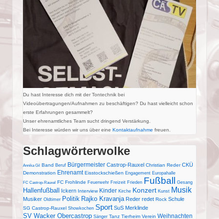
Du hast Interesse dich mit der Tontechnik bei
Videoübertragungen/Aufnahmen zu beschäftigen? Du hast vielleicht schon
erste Erfahrungen gesammelt?
Unser ehrenamtliches Team sucht dringend Verstärkung.
Bei Interesse würden wir uns über eine
Kontaktaufnahme
freuen.
Schlagwörterwolke
Bürgermeister
Castrop-Rauxel
CKÜ
Band
Christian Reder
Beruf
Annika Gil
Ehrenamt
Demonstration
Eisstockschießen
Engagement
Europahalle
Fußball
FC Frohlinde
Feuerwehr
Freizeit
Frieden
Gesang
FC Castrop-Rauxel
Musik
Konzert
Hallenfußball
Kinder
Ickern
Interview
Kirche
Kunst
Politik
Rajko Kravanja
Musiker
Reder redet
Schule
Rock
Oldtimer
Sport
SuS Merklinde
SG Castrop-Rauxel
Showkochen
SV Wacker Obercastrop
Weihnachten
Tanz
Tierheim
Verein
Sänger