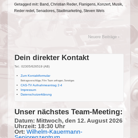
Getagged mit:
Band
,
Christian Reder
,
Flanigens
,
Konzert
,
Musik
,
Reder redet
,
Senadores
,
Stadtmarketing
,
Steven Wels
Neuere Beiträge ›
Dein direkter Kontakt
Tel.: 02305/626519 (AB)
Zum Kontaktformular
Beitragsvorschläge, Film Team anfragen, Sonstiges
CAS-TV Aufnahmeantrag 2-4
Impressum
Datenschutzerklärung
Unser nächstes Team-Meeting:
Datum: Mittwoch, den 12. August 2026
Uhrzeit: 18:30 Uhr
Ort:
Wilhelm-Kauermann-
Seniorenzentrum