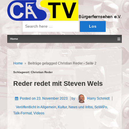
Suche
nach:
≡
Home
Home
›
Beiträge getagged Christian Reder
›
Seite 2
Schlagwort:
Christian Reder
Reder redet mit Steven Wels
Posted on
23. November 2023
by
Harry Schmidt
Veröffentlicht in
Allgemein
,
Kultur
,
News und Infos
,
SoWiPo
,
Talk-Format
,
Videos